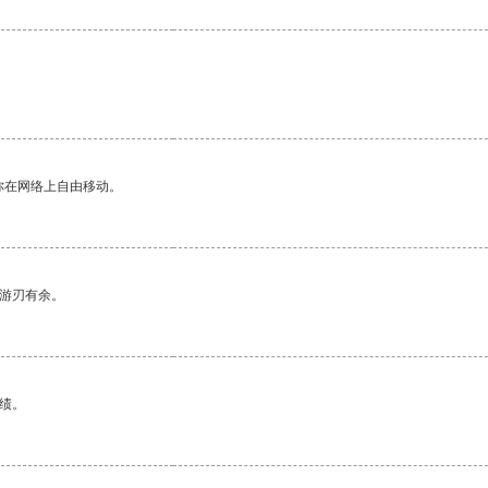
你在网络上自由移动。
中游刃有余。
绩。