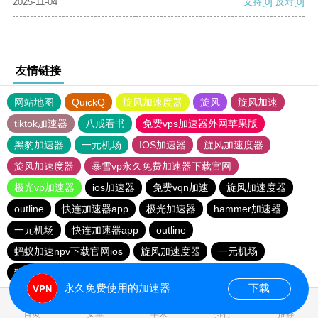
2025-11-04
支持
[0]
反对
[0]
友情链接
网站地图
QuickQ
旋风加速度器
旋风
旋风加速
tiktok加速器
八戒看书
免费vps加速器外网苹果版
黑豹加速器
一元机场
IOS加速器
旋风加速度器
旋风加速度器
暴雪vp永久免费加速器下载官网
极光vp加速器
ios加速器
免费vqn加速
旋风加速度器
outline
快连加速器app
极光加速器
hammer加速器
一元机场
快连加速器app
outline
蚂蚁加速npv下载官网ios
旋风加速度器
一元机场
猎豹加速器
快连加速器app
ios加速器
永久免费使用的加速器
下载
0.791424s
首页
安卓
苹果
排行
推荐