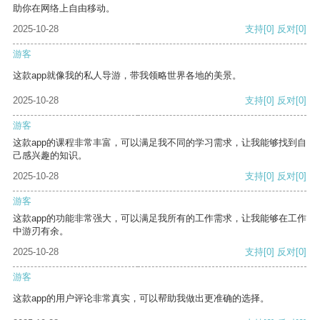
助你在网络上自由移动。
2025-10-28
支持
[0]
反对
[0]
游客
这款app就像我的私人导游，带我领略世界各地的美景。
2025-10-28
支持
[0]
反对
[0]
游客
这款app的课程非常丰富，可以满足我不同的学习需求，让我能够找到自
己感兴趣的知识。
2025-10-28
支持
[0]
反对
[0]
游客
这款app的功能非常强大，可以满足我所有的工作需求，让我能够在工作
中游刃有余。
2025-10-28
支持
[0]
反对
[0]
游客
这款app的用户评论非常真实，可以帮助我做出更准确的选择。