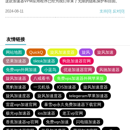
这款加速器VPM应用程序已经为我们带来了无限的隐私保护和自由。
2024-08-11
支持
[0]
反对
[0]
友情链接
网站地图
QuickQ
旋风加速度器
旋风
旋风加速
坚果加速器
tiktok加速器
狗急加速器官网
免费vqn外网加速
小蓝鸟
优途加速器官网
风驰加速器
旋风加速器
八戒看书
免费vps加速器外网苹果版
黑豹加速器
一元机场
IOS加速器
旋风加速度器
旋风加速度器
旋风加速度器
telegeram苹果加速器
雷霆vqn加速官网
暴雪vp永久免费加速器下载官网
极光vp加速器
ios加速器
老王vp官网
香蕉加速器vp官网
免费vqn加速
闪电猫加速器