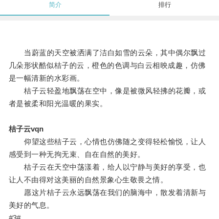
简介
排行
当蔚蓝的天空被洒满了洁白如雪的云朵，其中偶尔飘过
几朵形状酷似桔子的云，橙色的色调与白云相映成趣，仿佛
是一幅清新的水彩画。
桔子云轻盈地飘荡在空中，像是被微风轻拂的花瓣，或
者是被柔和阳光温暖的果实。
桔子云vqn
仰望这些桔子云，心情也仿佛随之变得轻松愉悦，让人
感受到一种无拘无束、自在自然的美好。
桔子云在天空中荡漾着，给人以宁静与美好的享受，也
让人不由得对这美丽的自然景象心生敬畏之情。
愿这片桔子云永远飘荡在我们的脑海中，散发着清新与
美好的气息。
#3#