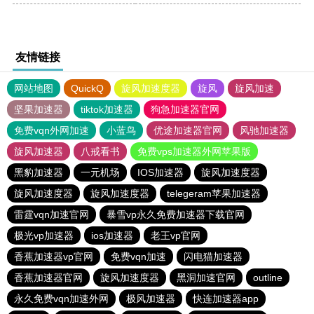
友情链接
网站地图
QuickQ
旋风加速度器
旋风
旋风加速
坚果加速器
tiktok加速器
狗急加速器官网
免费vqn外网加速
小蓝鸟
优途加速器官网
风驰加速器
旋风加速器
八戒看书
免费vps加速器外网苹果版
黑豹加速器
一元机场
IOS加速器
旋风加速度器
旋风加速度器
旋风加速度器
telegeram苹果加速器
雷霆vqn加速官网
暴雪vp永久免费加速器下载官网
极光vp加速器
ios加速器
老王vp官网
香蕉加速器vp官网
免费vqn加速
闪电猫加速器
香蕉加速器官网
旋风加速度器
黑洞加速官网
outline
永久免费vqn加速外网
极风加速器
快连加速器app