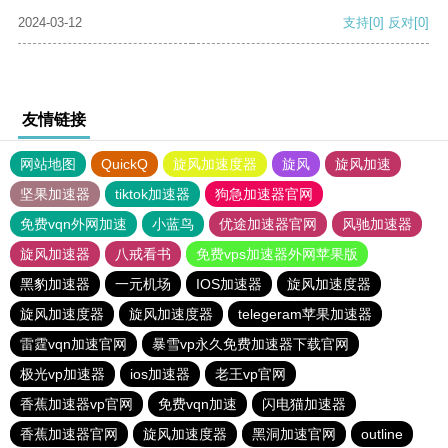
2024-03-12
支持
[0]
反对
[0]
友情链接
网站地图
QuickQ
旋风加速度器
旋风
旋风加速
坚果加速器
tiktok加速器
狗急加速器官网
免费vqn外网加速
小蓝鸟
优途加速器官网
风驰加速器
旋风加速器
八戒看书
免费vps加速器外网苹果版
黑豹加速器
一元机场
IOS加速器
旋风加速度器
旋风加速度器
旋风加速度器
telegeram苹果加速器
雷霆vqn加速官网
暴雪vp永久免费加速器下载官网
极光vp加速器
ios加速器
老王vp官网
香蕉加速器vp官网
免费vqn加速
闪电猫加速器
香蕉加速器官网
旋风加速度器
黑洞加速官网
outline