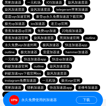
黑豹加速器
一元机场
IOS加速器
旋风加速度器
旋风加速度器
旋风加速度器
telegeram苹果加速器
雷霆vqn加速官网
暴雪vp永久免费加速器下载官网
极光vp加速器
ios加速器
老王vp官网
香蕉加速器vp官网
免费vqn加速
闪电猫加速器
香蕉加速器官网
旋风加速度器
黑洞加速官网
outline
永久免费vqn加速外网
极风加速器
快连加速器app
outline
极光加速器
雷霆加器速
hammer加速器
一元机场
快连加速器app
快连vp加速器
蚂蚁加速器官网
outline
旋风加速度器
蚂蚁加速npv下载官网ios
旋风加速度器
instagram免费加速器
一元机场
极光vqn官网
黑豹加速器
猎豹加速器
快连加速器app
老佛爷加速器
ios加速器
永久免费使用的加速器
下载