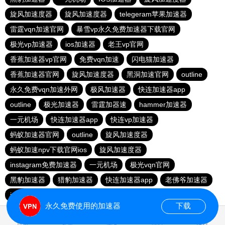
旋风加速度器
旋风加速度器
telegeram苹果加速器
雷霆vqn加速官网
暴雪vp永久免费加速器下载官网
极光vp加速器
ios加速器
老王vp官网
香蕉加速器vp官网
免费vqn加速
闪电猫加速器
香蕉加速器官网
旋风加速度器
黑洞加速官网
outline
永久免费vqn加速外网
极风加速器
快连加速器app
outline
极光加速器
雷霆加器速
hammer加速器
一元机场
快连加速器app
快连vp加速器
蚂蚁加速器官网
outline
旋风加速度器
蚂蚁加速npv下载官网ios
旋风加速度器
instagram免费加速器
一元机场
极光vqn官网
黑豹加速器
猎豹加速器
快连加速器app
老佛爷加速器
ios加速器
永久免费使用的加速器
下载
1.692751s
首页
安卓
苹果
排行
推荐