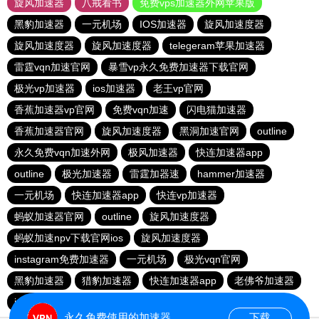
旋风加速器
八戒看书
免费vps加速器外网苹果版
黑豹加速器
一元机场
IOS加速器
旋风加速度器
旋风加速度器
旋风加速度器
telegeram苹果加速器
雷霆vqn加速官网
暴雪vp永久免费加速器下载官网
极光vp加速器
ios加速器
老王vp官网
香蕉加速器vp官网
免费vqn加速
闪电猫加速器
香蕉加速器官网
旋风加速度器
黑洞加速官网
outline
永久免费vqn加速外网
极风加速器
快连加速器app
outline
极光加速器
雷霆加器速
hammer加速器
一元机场
快连加速器app
快连vp加速器
蚂蚁加速器官网
outline
旋风加速度器
蚂蚁加速npv下载官网ios
旋风加速度器
instagram免费加速器
一元机场
极光vqn官网
黑豹加速器
猎豹加速器
快连加速器app
老佛爷加速器
ios加速器
永久免费使用的加速器
下载