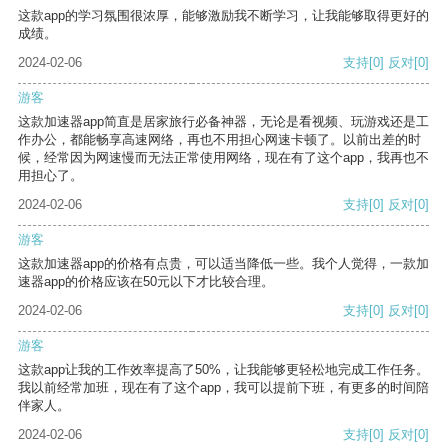
这款app的学习氛围很浓厚，能够激励我不断学习，让我能够取得更好的
成绩。
2024-02-06
支持
[0]
反对
[0]
游客
这款加速器app简直是居家旅行必备神器，无论是看视频、玩游戏还是工
作办公，都能畅享高速网络，再也不用担心网速卡顿了。以前出差的时
候，经常因为网速慢而无法正常使用网络，现在有了这个app，我再也不
用担心了。
2024-02-06
支持
[0]
反对
[0]
游客
这款加速器app的价格有点贵，可以适当降低一些。我个人觉得，一款加
速器app的价格应该在50元以下才比较合理。
2024-02-06
支持
[0]
反对
[0]
游客
这款app让我的工作效率提高了50%，让我能够更轻松地完成工作任务。
我以前经常加班，现在有了这个app，我可以提前下班，有更多的时间陪
伴家人。
2024-02-06
支持
[0]
反对
[0]