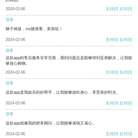
2024-02-06
支持
[0]
反对
[0]
游客
梯子神器，ins随便看，美美哒！
2024-02-06
支持
[0]
反对
[0]
游客
这款app的售后服务非常完善，遇到问题总是能够得到妥善解决，让我能
够放心购物。
2024-02-06
支持
[0]
反对
[0]
游客
这款app是我娱乐的好帮手，让我能够放松身心，享受美好时光。
2024-02-06
支持
[0]
反对
[0]
游客
这款app就像我的财务顾问，让我能够省钱又省心。
2024-02-06
支持
[0]
反对
[0]