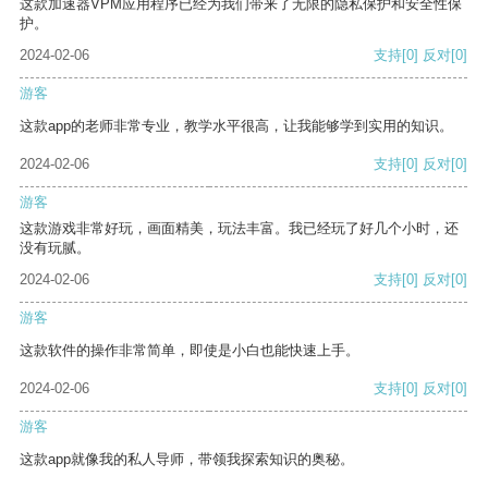
这款加速器VPM应用程序已经为我们带来了无限的隐私保护和安全性保
护。
2024-02-06
支持
[0]
反对
[0]
游客
这款app的老师非常专业，教学水平很高，让我能够学到实用的知识。
2024-02-06
支持
[0]
反对
[0]
游客
这款游戏非常好玩，画面精美，玩法丰富。我已经玩了好几个小时，还
没有玩腻。
2024-02-06
支持
[0]
反对
[0]
游客
这款软件的操作非常简单，即使是小白也能快速上手。
2024-02-06
支持
[0]
反对
[0]
游客
这款app就像我的私人导师，带领我探索知识的奥秘。