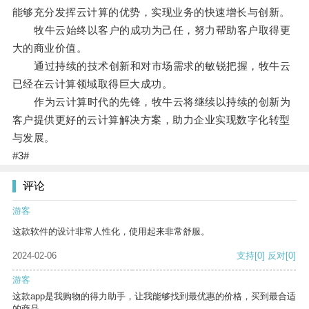
能够充分发挥云计算的优势，实现业务的快速增长与创新。
牧牛云始终以客户的成功为己任，努力帮助客户取得更
大的商业价值。
通过持续的技术创新和对市场需求的敏锐把握，牧牛云
已经在云计算领域取得巨大成功。
作为云计算时代的先锋，牧牛云将继续以持续的创新为
客户提供更好的云计算解决方案，助力企业实现数字化转型
与发展。
#3#
评论
游客
这款软件的设计非常人性化，使用起来非常舒服。
2024-02-06
支持
[0]
反对
[0]
游客
这款app是我购物的得力助手，让我能够找到最优惠的价格，买到最合适
的商品。