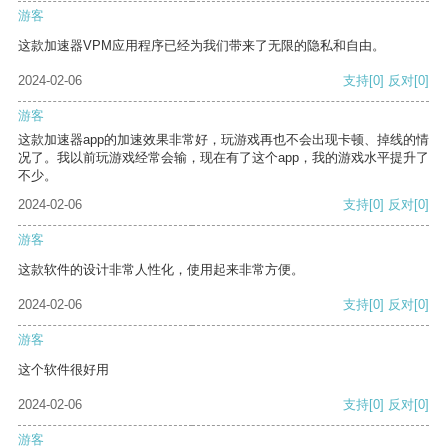
游客
这款加速器VPM应用程序已经为我们带来了无限的隐私和自由。
2024-02-06
支持
[0]
反对
[0]
游客
这款加速器app的加速效果非常好，玩游戏再也不会出现卡顿、掉线的情
况了。我以前玩游戏经常会输，现在有了这个app，我的游戏水平提升了
不少。
2024-02-06
支持
[0]
反对
[0]
游客
这款软件的设计非常人性化，使用起来非常方便。
2024-02-06
支持
[0]
反对
[0]
游客
这个软件很好用
2024-02-06
支持
[0]
反对
[0]
游客