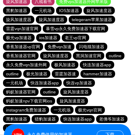
旋风加速器
八戒看书
免费vps加速器外网苹果版
黑豹加速器
一元机场
IOS加速器
旋风加速度器
旋风加速度器
旋风加速度器
telegeram苹果加速器
雷霆vqn加速官网
暴雪vp永久免费加速器下载官网
极光vp加速器
ios加速器
老王vp官网
香蕉加速器vp官网
免费vqn加速
闪电猫加速器
香蕉加速器官网
旋风加速度器
黑洞加速官网
outline
永久免费vqn加速外网
极风加速器
快连加速器app
outline
极光加速器
雷霆加器速
hammer加速器
一元机场
快连加速器app
快连vp加速器
蚂蚁加速器官网
outline
旋风加速度器
蚂蚁加速npv下载官网ios
旋风加速度器
instagram免费加速器
一元机场
极光vqn官网
黑豹加速器
猎豹加速器
快连加速器app
老佛爷加速器
ios加速器
永久免费使用的加速器
下载