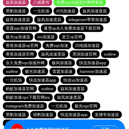
旋风加速器
八戒看书
免费vps加速器外网苹果版
黑豹加速器
一元机场
IOS加速器
旋风加速度器
旋风加速度器
旋风加速度器
telegeram苹果加速器
雷霆vqn加速官网
暴雪vp永久免费加速器下载官网
极光vp加速器
ios加速器
老王vp官网
香蕉加速器vp官网
免费vqn加速
闪电猫加速器
香蕉加速器官网
旋风加速度器
黑洞加速官网
outline
永久免费vqn加速外网
极风加速器
快连加速器app
outline
极光加速器
雷霆加器速
hammer加速器
一元机场
快连加速器app
快连vp加速器
蚂蚁加速器官网
outline
旋风加速度器
蚂蚁加速npv下载官网ios
旋风加速度器
instagram免费加速器
一元机场
极光vqn官网
黑豹加速器
猎豹加速器
快连加速器app
老佛爷加速器
ios加速器