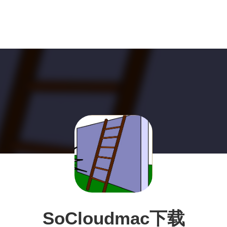
SoCloudmac下载