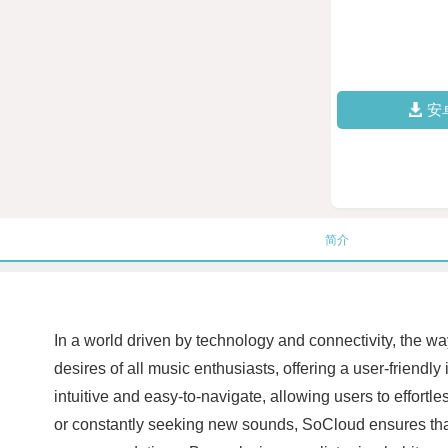
安
简介
In a world driven by technology and connectivity, the w
desires of all music enthusiasts, offering a user-friendl
intuitive and easy-to-navigate, allowing users to effortle
or constantly seeking new sounds, SoCloud ensures that 