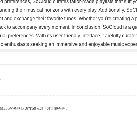
 preferences, SoCloud curates tailor-made playlists that suit 
panding their musical horizons with every play. Additionally, So
ct and exchange their favorite tunes. Whether you're creating a p
track to accompany every moment. In conclusion, SoCloud is a g
al preferences. With its user-friendly interface, carefully curate
usic enthusiasts seeking an immersive and enjoyable music expe
。
器app的价格应该在50元以下才比较合理。