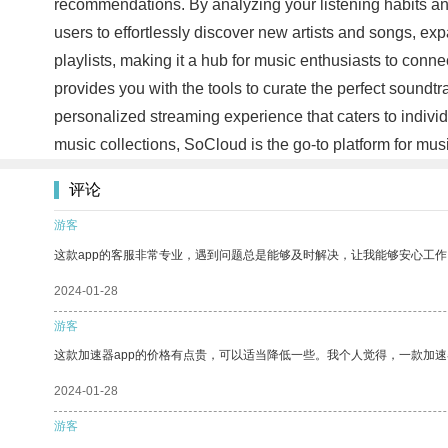
recommendations. By analyzing your listening habits and
users to effortlessly discover new artists and songs, ex
playlists, making it a hub for music enthusiasts to conne
provides you with the tools to curate the perfect sound
personalized streaming experience that caters to individu
music collections, SoCloud is the go-to platform for m
评论
游客
这款app的客服非常专业，遇到问题总是能够及时解决，让我能够安心工作
2024-01-28
游客
这款加速器app的价格有点贵，可以适当降低一些。我个人觉得，一款加速
2024-01-28
游客