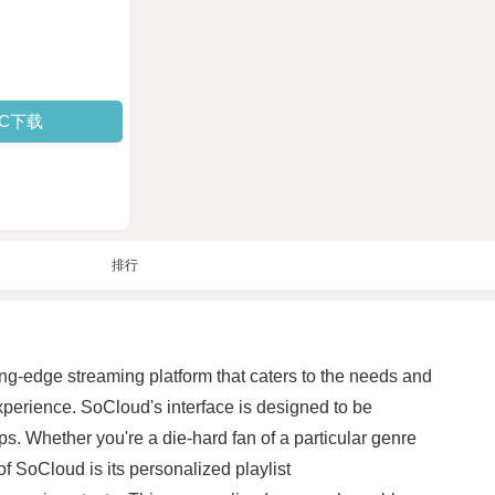
PC下载
排行
ng-edge streaming platform that caters to the needs and
experience. SoCloud's interface is designed to be
tips. Whether you're a die-hard fan of a particular genre
f SoCloud is its personalized playlist