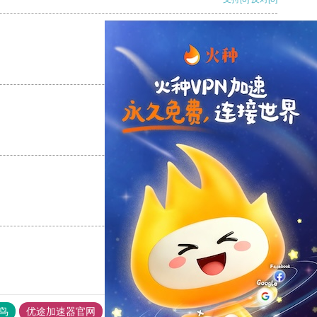
支持
[0]
反对
[0]
支持
[0]
反对
[0]
支持
[0]
反对
[0]
鸟
优途加速器官网
风驰加速器
旋风加速器
八戒看书