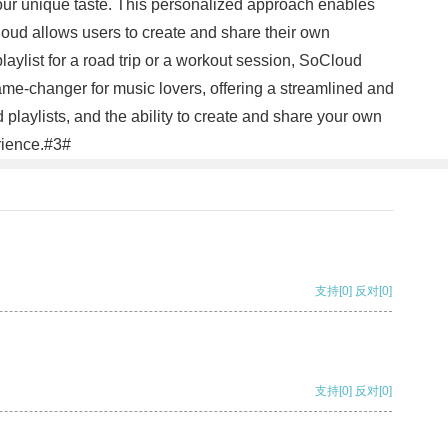
your unique taste. This personalized approach enables
Cloud allows users to create and share their own
laylist for a road trip or a workout session, SoCloud
ame-changer for music lovers, offering a streamlined and
d playlists, and the ability to create and share your own
rience.#3#
支持
[0]
反对
[0]
支持
[0]
反对
[0]