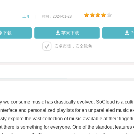
工具
|
时间：2024-01-28
|
卓下载
苹果下载
安卓市场，安全绿色
ay we consume music has drastically evolved. SoCloud is a cutti
y interface and personalized playlists for an unparalleled music 
ssly explore the vast collection of music available at their finger
there is something for everyone. One of the standout features o