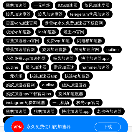
黑豹加速器
一元机场
IOS加速器
旋风加速度器
旋风加速度器
旋风加速度器
telegeram苹果加速器
雷霆vqn加速官网
暴雪vp永久免费加速器下载官网
极光vp加速器
ios加速器
老王vp官网
香蕉加速器vp官网
免费vqn加速
闪电猫加速器
香蕉加速器官网
旋风加速度器
黑洞加速官网
outline
永久免费vqn加速外网
极风加速器
快连加速器app
outline
极光加速器
雷霆加器速
hammer加速器
一元机场
快连加速器app
快连vp加速器
蚂蚁加速器官网
outline
旋风加速度器
蚂蚁加速npv下载官网ios
旋风加速度器
instagram免费加速器
一元机场
极光vqn官网
黑豹加速器
猎豹加速器
快连加速器app
老佛爷加速器
ios加速器
永久免费使用的加速器
下载