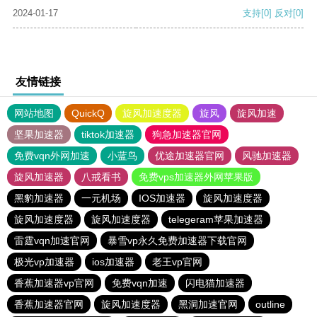
2024-01-17
支持
[0]
反对
[0]
友情链接
网站地图
QuickQ
旋风加速度器
旋风
旋风加速
坚果加速器
tiktok加速器
狗急加速器官网
免费vqn外网加速
小蓝鸟
优途加速器官网
风驰加速器
旋风加速器
八戒看书
免费vps加速器外网苹果版
黑豹加速器
一元机场
IOS加速器
旋风加速度器
旋风加速度器
旋风加速度器
telegeram苹果加速器
雷霆vqn加速官网
暴雪vp永久免费加速器下载官网
极光vp加速器
ios加速器
老王vp官网
香蕉加速器vp官网
免费vqn加速
闪电猫加速器
香蕉加速器官网
旋风加速度器
黑洞加速官网
outline