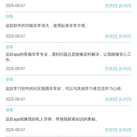
2025-08-07
支持
[0]
反对
[0]
游客
这款软件的功能非常强大，使用起来非常方便。
2025-08-07
支持
[0]
反对
[0]
游客
这款app的客服非常专业，遇到问题总是能够及时解决，让我能够安心工
作。
2025-08-07
支持
[0]
反对
[0]
游客
这款学习软件的社区氛围非常好，可以与其他学习者交流学习心得。
2025-08-07
支持
[0]
反对
[0]
游客
这款app就像我的私人导师，带领我探索知识的奥秘。
2025-08-07
支持
[0]
反对
[0]