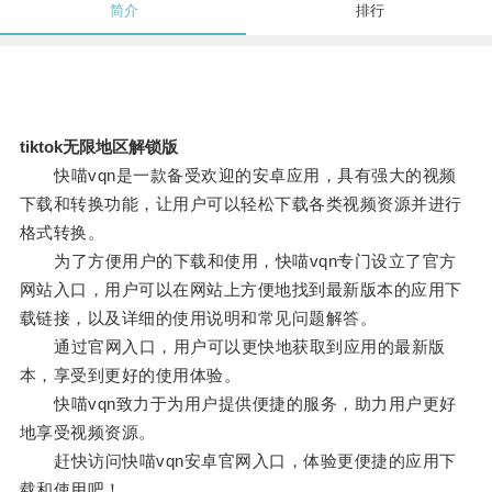
简介
排行
tiktok无限地区解锁版
快喵vqn是一款备受欢迎的安卓应用，具有强大的视频
下载和转换功能，让用户可以轻松下载各类视频资源并进行
格式转换。
为了方便用户的下载和使用，快喵vqn专门设立了官方
网站入口，用户可以在网站上方便地找到最新版本的应用下
载链接，以及详细的使用说明和常见问题解答。
通过官网入口，用户可以更快地获取到应用的最新版
本，享受到更好的使用体验。
快喵vqn致力于为用户提供便捷的服务，助力用户更好
地享受视频资源。
赶快访问快喵vqn安卓官网入口，体验更便捷的应用下
载和使用吧！。