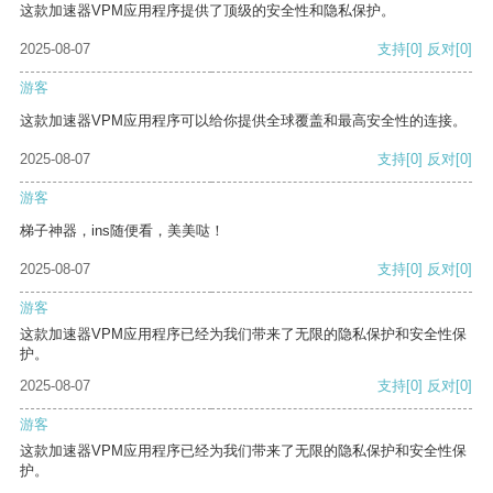
这款加速器VPM应用程序提供了顶级的安全性和隐私保护。
2025-08-07
支持
[0]
反对
[0]
游客
这款加速器VPM应用程序可以给你提供全球覆盖和最高安全性的连接。
2025-08-07
支持
[0]
反对
[0]
游客
梯子神器，ins随便看，美美哒！
2025-08-07
支持
[0]
反对
[0]
游客
这款加速器VPM应用程序已经为我们带来了无限的隐私保护和安全性保
护。
2025-08-07
支持
[0]
反对
[0]
游客
这款加速器VPM应用程序已经为我们带来了无限的隐私保护和安全性保
护。