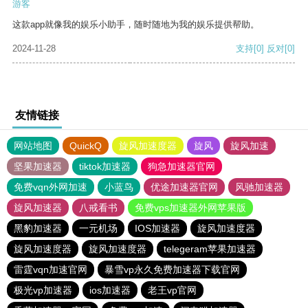
游客
这款app就像我的娱乐小助手，随时随地为我的娱乐提供帮助。
2024-11-28
支持
[0]
反对
[0]
友情链接
网站地图
QuickQ
旋风加速度器
旋风
旋风加速
坚果加速器
tiktok加速器
狗急加速器官网
免费vqn外网加速
小蓝鸟
优途加速器官网
风驰加速器
旋风加速器
八戒看书
免费vps加速器外网苹果版
黑豹加速器
一元机场
IOS加速器
旋风加速度器
旋风加速度器
旋风加速度器
telegeram苹果加速器
雷霆vqn加速官网
暴雪vp永久免费加速器下载官网
极光vp加速器
ios加速器
老王vp官网